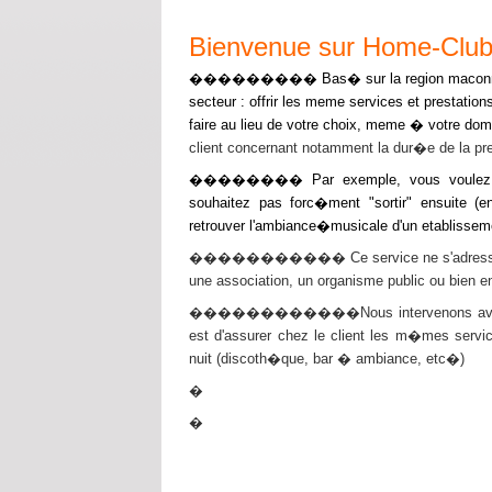
Bienvenue sur Home-Clu
��������� Bas� sur la region maconna
secteur : offrir les meme services et prestatio
faire au lieu de votre choix, meme � votre domi
client concernant notamment la dur�e de la pre
�������� Par exemple, vous voulez orga
souhaitez pas forc�ment "sortir" ensuite 
retrouver l'ambiance�musicale d'un etablisseme
����������� Ce service ne s'adresse pas qu
une association, un organisme public ou bien en
������������Nous intervenons avec tout
est d'assurer chez le client les m�mes serv
nuit (discoth�que, bar � ambiance, etc�)
�
�