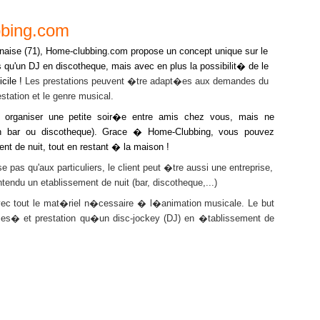
bbing.com
ise (71),
Home-clubbing.com propose un concept unique sur le
ns qu'un DJ en discotheque, mais avec en plus la possibilit� de le
cile !
Les prestations peuvent �tre adapt�es aux demandes du
station et le genre musical.
niser une petite soir�e entre amis chez vous, mais ne
(en bar ou discotheque). Grace � Home-Clubbing, vous pouvez
nt de nuit, tout en restant � la maison !
'aux particuliers, le client peut �tre aussi une entreprise,
tendu un etablissement de nuit (bar, discotheque,...)
 le mat�riel n�cessaire � l�animation musicale. Le but
ices� et prestation qu�un disc-jockey (DJ) en �tablissement de