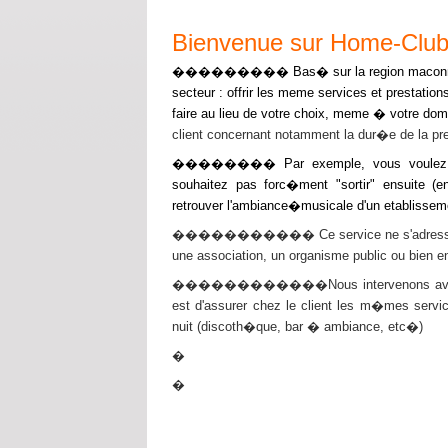
Bienvenue sur Home-Clu
��������� Bas� sur la region maconna
secteur : offrir les meme services et prestatio
faire au lieu de votre choix, meme � votre domi
client concernant notamment la dur�e de la pre
�������� Par exemple, vous voulez orga
souhaitez pas forc�ment "sortir" ensuite 
retrouver l'ambiance�musicale d'un etablisseme
����������� Ce service ne s'adresse pas qu
une association, un organisme public ou bien en
������������Nous intervenons avec tout
est d'assurer chez le client les m�mes serv
nuit (discoth�que, bar � ambiance, etc�)
�
�