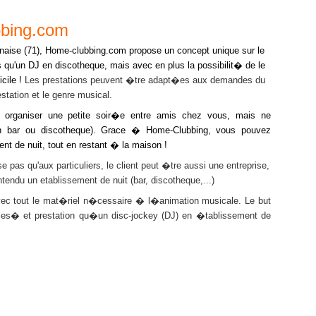
bbing.com
ise (71),
Home-clubbing.com propose un concept unique sur le
ns qu'un DJ en discotheque, mais avec en plus la possibilit� de le
cile !
Les prestations peuvent �tre adapt�es aux demandes du
station et le genre musical.
niser une petite soir�e entre amis chez vous, mais ne
(en bar ou discotheque). Grace � Home-Clubbing, vous pouvez
nt de nuit, tout en restant � la maison !
'aux particuliers, le client peut �tre aussi une entreprise,
tendu un etablissement de nuit (bar, discotheque,...)
 le mat�riel n�cessaire � l�animation musicale. Le but
ices� et prestation qu�un disc-jockey (DJ) en �tablissement de