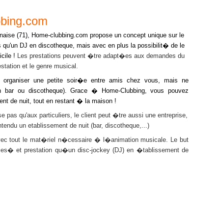
bbing.com
ise (71),
Home-clubbing.com propose un concept unique sur le
ns qu'un DJ en discotheque, mais avec en plus la possibilit� de le
cile !
Les prestations peuvent �tre adapt�es aux demandes du
station et le genre musical.
niser une petite soir�e entre amis chez vous, mais ne
(en bar ou discotheque). Grace � Home-Clubbing, vous pouvez
nt de nuit, tout en restant � la maison !
'aux particuliers, le client peut �tre aussi une entreprise,
tendu un etablissement de nuit (bar, discotheque,...)
 le mat�riel n�cessaire � l�animation musicale. Le but
ices� et prestation qu�un disc-jockey (DJ) en �tablissement de