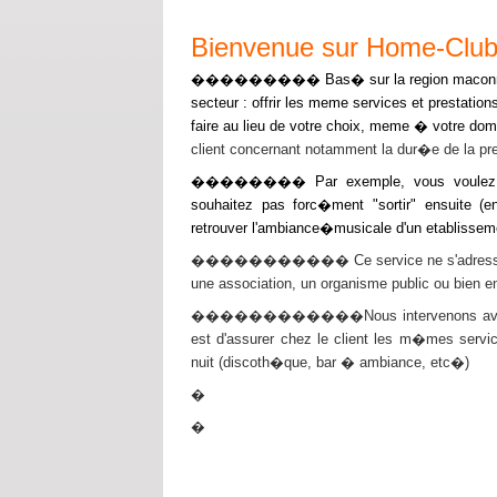
Bienvenue sur Home-Clu
��������� Bas� sur la region maconna
secteur : offrir les meme services et prestatio
faire au lieu de votre choix, meme � votre domi
client concernant notamment la dur�e de la pre
�������� Par exemple, vous voulez orga
souhaitez pas forc�ment "sortir" ensuite 
retrouver l'ambiance�musicale d'un etablisseme
����������� Ce service ne s'adresse pas qu
une association, un organisme public ou bien en
������������Nous intervenons avec tout
est d'assurer chez le client les m�mes serv
nuit (discoth�que, bar � ambiance, etc�)
�
�