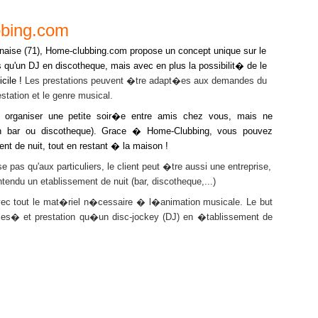
bbing.com
ise (71),
Home-clubbing.com propose un concept unique sur le
ns qu'un DJ en discotheque, mais avec en plus la possibilit� de le
cile !
Les prestations peuvent �tre adapt�es aux demandes du
station et le genre musical.
niser une petite soir�e entre amis chez vous, mais ne
(en bar ou discotheque). Grace � Home-Clubbing, vous pouvez
nt de nuit, tout en restant � la maison !
'aux particuliers, le client peut �tre aussi une entreprise,
tendu un etablissement de nuit (bar, discotheque,...)
 le mat�riel n�cessaire � l�animation musicale. Le but
ices� et prestation qu�un disc-jockey (DJ) en �tablissement de