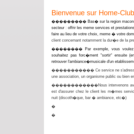
Bienvenue sur Home-Clu
��������� Bas� sur la region maconna
secteur : offrir les meme services et prestatio
faire au lieu de votre choix, meme � votre domi
client concernant notamment la dur�e de la pre
�������� Par exemple, vous voulez orga
souhaitez pas forc�ment "sortir" ensuite 
retrouver l'ambiance�musicale d'un etablisseme
����������� Ce service ne s'adresse pas qu
une association, un organisme public ou bien en
������������Nous intervenons avec tout
est d'assurer chez le client les m�mes serv
nuit (discoth�que, bar � ambiance, etc�)
�
�