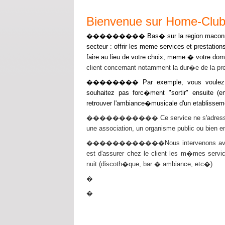
Bienvenue sur Home-Clu
��������� Bas� sur la region maconna
secteur : offrir les meme services et prestatio
faire au lieu de votre choix, meme � votre domi
client concernant notamment la dur�e de la pre
�������� Par exemple, vous voulez orga
souhaitez pas forc�ment "sortir" ensuite 
retrouver l'ambiance�musicale d'un etablisseme
����������� Ce service ne s'adresse pas qu
une association, un organisme public ou bien en
������������Nous intervenons avec tout
est d'assurer chez le client les m�mes serv
nuit (discoth�que, bar � ambiance, etc�)
�
�