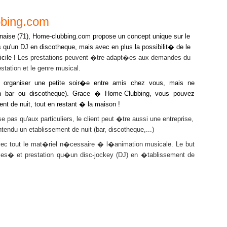
bbing.com
ise (71),
Home-clubbing.com propose un concept unique sur le
ns qu'un DJ en discotheque, mais avec en plus la possibilit� de le
cile !
Les prestations peuvent �tre adapt�es aux demandes du
station et le genre musical.
niser une petite soir�e entre amis chez vous, mais ne
(en bar ou discotheque). Grace � Home-Clubbing, vous pouvez
nt de nuit, tout en restant � la maison !
'aux particuliers, le client peut �tre aussi une entreprise,
tendu un etablissement de nuit (bar, discotheque,...)
 le mat�riel n�cessaire � l�animation musicale. Le but
ices� et prestation qu�un disc-jockey (DJ) en �tablissement de