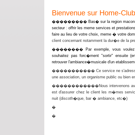
Bienvenue sur Home-Clu
��������� Bas� sur la region maconna
secteur : offrir les meme services et prestatio
faire au lieu de votre choix, meme � votre domi
client concernant notamment la dur�e de la pre
�������� Par exemple, vous voulez orga
souhaitez pas forc�ment "sortir" ensuite 
retrouver l'ambiance�musicale d'un etablisseme
����������� Ce service ne s'adresse pas qu
une association, un organisme public ou bien en
������������Nous intervenons avec tout
est d'assurer chez le client les m�mes serv
nuit (discoth�que, bar � ambiance, etc�)
�
�