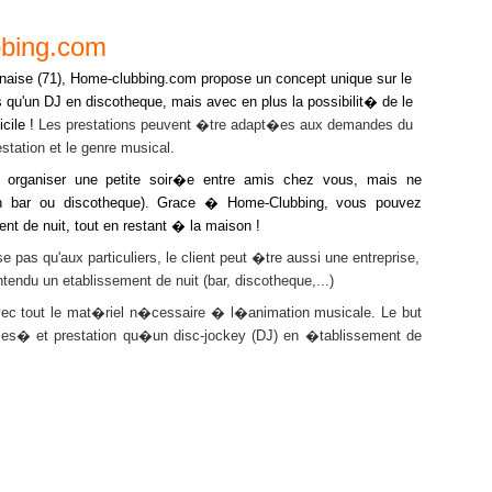
bbing.com
ise (71),
Home-clubbing.com propose un concept unique sur le
ns qu'un DJ en discotheque, mais avec en plus la possibilit� de le
cile !
Les prestations peuvent �tre adapt�es aux demandes du
station et le genre musical.
niser une petite soir�e entre amis chez vous, mais ne
(en bar ou discotheque). Grace � Home-Clubbing, vous pouvez
nt de nuit, tout en restant � la maison !
'aux particuliers, le client peut �tre aussi une entreprise,
tendu un etablissement de nuit (bar, discotheque,...)
 le mat�riel n�cessaire � l�animation musicale. Le but
ices� et prestation qu�un disc-jockey (DJ) en �tablissement de