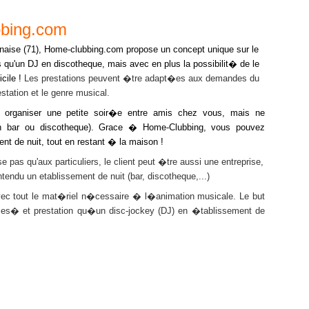
bbing.com
ise (71),
Home-clubbing.com propose un concept unique sur le
ns qu'un DJ en discotheque, mais avec en plus la possibilit� de le
cile !
Les prestations peuvent �tre adapt�es aux demandes du
station et le genre musical.
niser une petite soir�e entre amis chez vous, mais ne
(en bar ou discotheque). Grace � Home-Clubbing, vous pouvez
nt de nuit, tout en restant � la maison !
'aux particuliers, le client peut �tre aussi une entreprise,
tendu un etablissement de nuit (bar, discotheque,...)
 le mat�riel n�cessaire � l�animation musicale. Le but
ices� et prestation qu�un disc-jockey (DJ) en �tablissement de