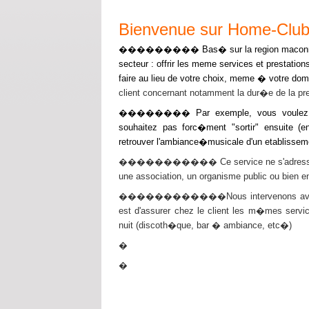
Bienvenue sur Home-Clu
��������� Bas� sur la region maconna
secteur : offrir les meme services et prestatio
faire au lieu de votre choix, meme � votre domi
client concernant notamment la dur�e de la pre
�������� Par exemple, vous voulez orga
souhaitez pas forc�ment "sortir" ensuite 
retrouver l'ambiance�musicale d'un etablisseme
����������� Ce service ne s'adresse pas qu
une association, un organisme public ou bien en
������������Nous intervenons avec tout
est d'assurer chez le client les m�mes serv
nuit (discoth�que, bar � ambiance, etc�)
�
�